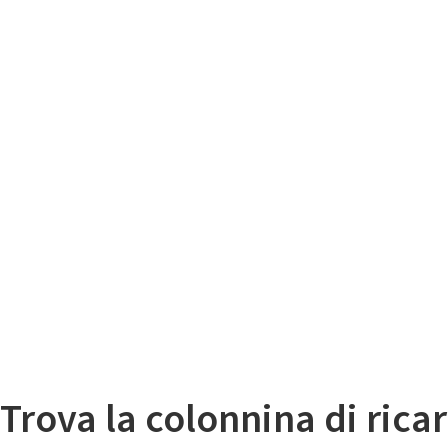
Il
Mappa colonnine di ricarica auto elettriche
Trova la colonnina di ricar