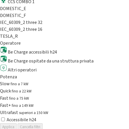
CCS COMBO 1
DOMESTIC_E
DOMESTIC_F
IEC_60309_2 three 32
IEC_60309_2 three 16
TESLA_R
Operatore
Be Charge accessibili h24
Be Charge ospitate da una struttura privata
Altri operatori
Potenza
Slow
fino a 7 kW
Quick
fino a 22 kW
Fast
fino a 75 kW
Fast+
fino a 149 kW
Ultrafast
superiori a 150 kW
Accessibile h24
Applica
Cancella filtri