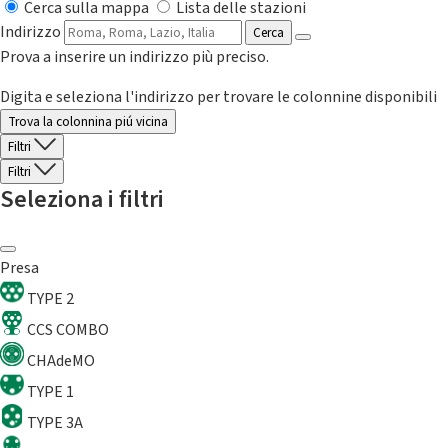
Cerca sulla mappa
Lista delle stazioni
Indirizzo
Cerca
Prova a inserire un indirizzo più preciso.
Digita e seleziona l'indirizzo per trovare le colonnine disponibili
Trova la colonnina piú vicina
Filtri
Filtri
Seleziona i filtri
Presa
TYPE 2
CCS COMBO
CHAdeMO
TYPE 1
TYPE 3A