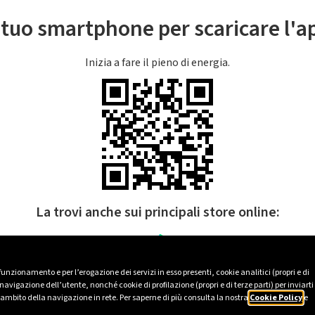
l tuo smartphone per scaricare l'
Inizia a fare il pieno di energia.
La trovi anche sui principali store online:
 funzionamento e per l’erogazione dei servizi in esso presenti, cookie analitici (propri e di
avigazione dell’utente, nonché cookie di profilazione (propri e di terze parti) per inviarti
’ambito della navigazione in rete. Per saperne di più consulta la nostra
Cookie Policy
e