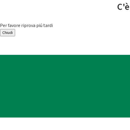
C'è
Per favore riprova piú tardi
Chiudi