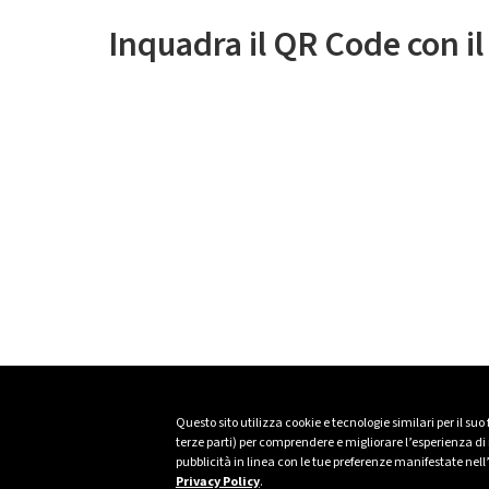
Inquadra il QR Code con i
Questo sito utilizza cookie e tecnologie similari per il suo
terze parti) per comprendere e migliorare l’esperienza di n
pubblicità in linea con le tue preferenze manifestate nell
Privacy Policy
.