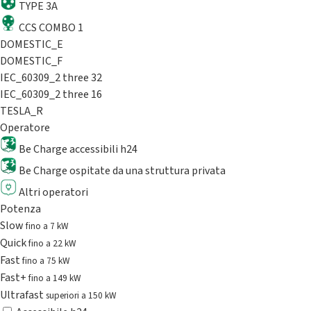
TYPE 3A
CCS COMBO 1
DOMESTIC_E
DOMESTIC_F
IEC_60309_2 three 32
IEC_60309_2 three 16
TESLA_R
Operatore
Be Charge accessibili h24
Be Charge ospitate da una struttura privata
Altri operatori
Potenza
Slow
fino a 7 kW
Quick
fino a 22 kW
Fast
fino a 75 kW
Fast+
fino a 149 kW
Ultrafast
superiori a 150 kW