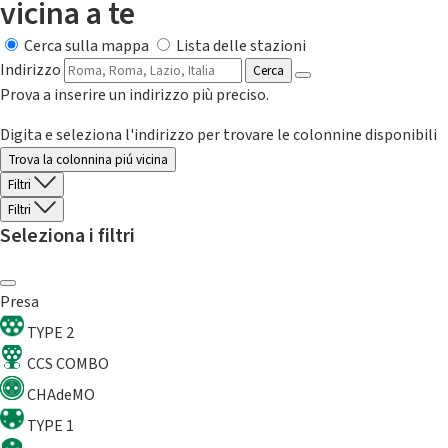
vicina a te
Cerca sulla mappa
Lista delle stazioni
Indirizzo
Cerca
Prova a inserire un indirizzo più preciso.
Digita e seleziona l'indirizzo per trovare le colonnine disponibili
Trova la colonnina piú vicina
Filtri
Filtri
Seleziona i filtri
Presa
TYPE 2
CCS COMBO
CHAdeMO
TYPE 1