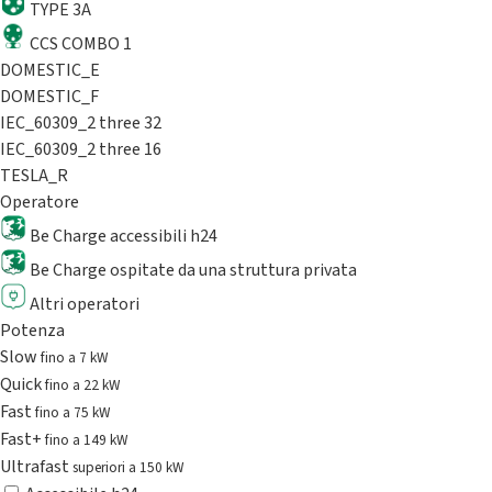
TYPE 3A
CCS COMBO 1
DOMESTIC_E
DOMESTIC_F
IEC_60309_2 three 32
IEC_60309_2 three 16
TESLA_R
Operatore
Be Charge accessibili h24
Be Charge ospitate da una struttura privata
Altri operatori
Potenza
Slow
fino a 7 kW
Quick
fino a 22 kW
Fast
fino a 75 kW
Fast+
fino a 149 kW
Ultrafast
superiori a 150 kW