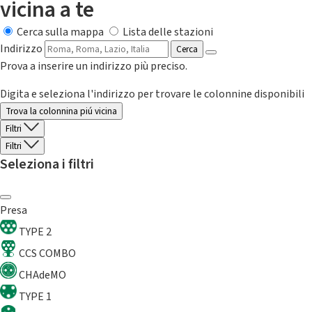
vicina a te
Cerca sulla mappa
Lista delle stazioni
Indirizzo
Cerca
Prova a inserire un indirizzo più preciso.
Digita e seleziona l'indirizzo per trovare le colonnine disponibili
Trova la colonnina piú vicina
Filtri
Filtri
Seleziona i filtri
Presa
TYPE 2
CCS COMBO
CHAdeMO
TYPE 1