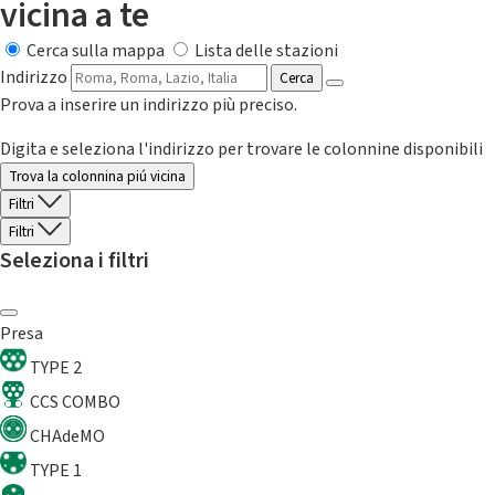
vicina a te
Cerca sulla mappa
Lista delle stazioni
Indirizzo
Cerca
Prova a inserire un indirizzo più preciso.
Digita e seleziona l'indirizzo per trovare le colonnine disponibili
Trova la colonnina piú vicina
Filtri
Filtri
Seleziona i filtri
Presa
TYPE 2
CCS COMBO
CHAdeMO
TYPE 1