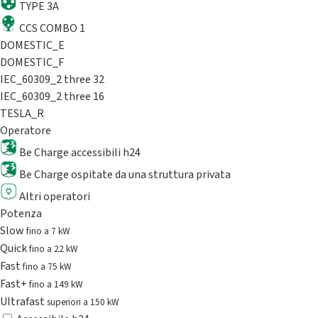
TYPE 3A
CCS COMBO 1
DOMESTIC_E
DOMESTIC_F
IEC_60309_2 three 32
IEC_60309_2 three 16
TESLA_R
Operatore
Be Charge accessibili h24
Be Charge ospitate da una struttura privata
Altri operatori
Potenza
Slow
fino a 7 kW
Quick
fino a 22 kW
Fast
fino a 75 kW
Fast+
fino a 149 kW
Ultrafast
superiori a 150 kW