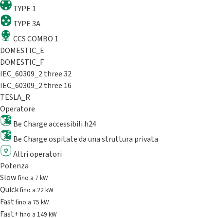
TYPE 1
TYPE 3A
CCS COMBO 1
DOMESTIC_E
DOMESTIC_F
IEC_60309_2 three 32
IEC_60309_2 three 16
TESLA_R
Operatore
Be Charge accessibili h24
Be Charge ospitate da una struttura privata
Altri operatori
Potenza
Slow
fino a 7 kW
Quick
fino a 22 kW
Fast
fino a 75 kW
Fast+
fino a 149 kW