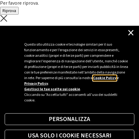
Per favore riprova.
Riprova
C'è un problema con il recupero dei
×
dati.
Questo sito utilizza cookie e tecnologie similari per il suo
funzionamento e per l’erogazione dei servizi in esso presenti,
Per favore riprova piú tardi
cookie analitici (propri e di terze parti) per comprendere e
migliorare l’esperienza di navigazione dell’utente, nonché cookie
Chiudi
di profilazione (propri e di terze parti) per inviarti pubblicità in linea
con le tue preferenze manifestate nell’ambito della navigazione
in rete. Per saperne di più consulta la nostra
Cookie Policy
e
Privacy Policy
.
Sei un’azienda o una PA?
Gestisci le tue scelte sui cookie
.
Cliccando su "Accetta tutti" acconsenti all’uso dei suddetti
cookie.
Trova la soluzione più giusta per te.
PERSONALIZZA
Richiedi una colonnina
USA SOLO I COOKIE NECESSARI