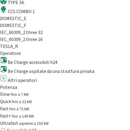
TYPE 3A
CCS COMBO 1
DOMESTIC_E
DOMESTIC_F
IEC_60309_2 three 32
IEC_60309_2 three 16
TESLA_R
Operatore
Be Charge accessibili h24
Be Charge ospitate da una struttura privata
Altri operatori
Potenza
Slow
fino a 7 kW
Quick
fino a 22 kW
Fast
fino a 75 kW
Fast+
fino a 149 kW
Ultrafast
superiori a 150 kW