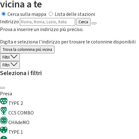
vicina a te
Cerca sulla mappa
Lista delle stazioni
Indirizzo
Cerca
Prova a inserire un indirizzo più preciso.
Digita e seleziona l'indirizzo per trovare le colonnine disponibili
Trova la colonnina piú vicina
Filtri
Filtri
Seleziona i filtri
Presa
TYPE 2
CCS COMBO
CHAdeMO
TYPE 1