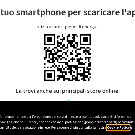
l tuo smartphone per scaricare l'
Inizia a fare il pieno di energia.
La trovi anche sui principali store online:
 funzionamento e per l’erogazione dei servizi in esso presenti, cookie analitici (propri e di
avigazione dell’utente, nonché cookie di profilazione (propri e di terze parti) per inviarti
’ambito della navigazione in rete. Per saperne di più consulta la nostra
Cookie Policy
e