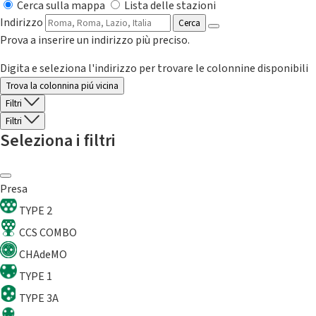
Cerca sulla mappa
Lista delle stazioni
Indirizzo
Cerca
Prova a inserire un indirizzo più preciso.
Digita e seleziona l'indirizzo per trovare le colonnine disponibili
Trova la colonnina piú vicina
Filtri
Filtri
Seleziona i filtri
Presa
TYPE 2
CCS COMBO
CHAdeMO
TYPE 1
TYPE 3A