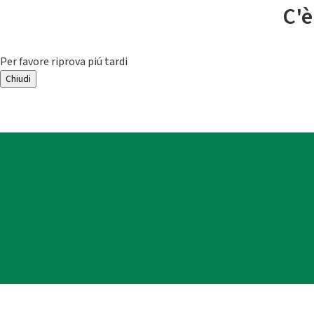
C'è
Per favore riprova piú tardi
Chiudi