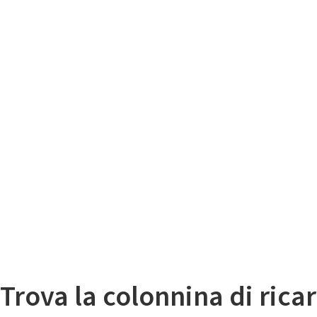
Il
Mappa colonnine di ricarica auto elettriche
Trova la colonnina di ricar