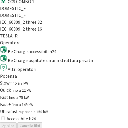
CCS COMBO 1
DOMESTIC_E
DOMESTIC_F
IEC_60309_2 three 32
IEC_60309_2 three 16
TESLA_R
Operatore
Be Charge accessibili h24
Be Charge ospitate da una struttura privata
Altri operatori
Potenza
Slow
fino a 7 kW
Quick
fino a 22 kW
Fast
fino a 75 kW
Fast+
fino a 149 kW
Ultrafast
superiori a 150 kW
Accessibile h24
Applica
Cancella filtri