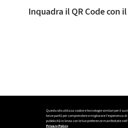
Inquadra il QR Code con i
Questo sito utilizza cookie e tecnologie similari per il suo
terze parti) per comprendere e migliorare l’esperienza di n
pubblicità in linea con le tue preferenze manifestate nell
Privacy Policy
.