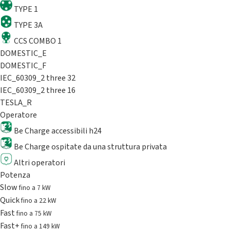
TYPE 1
TYPE 3A
CCS COMBO 1
DOMESTIC_E
DOMESTIC_F
IEC_60309_2 three 32
IEC_60309_2 three 16
TESLA_R
Operatore
Be Charge accessibili h24
Be Charge ospitate da una struttura privata
Altri operatori
Potenza
Slow
fino a 7 kW
Quick
fino a 22 kW
Fast
fino a 75 kW
Fast+
fino a 149 kW