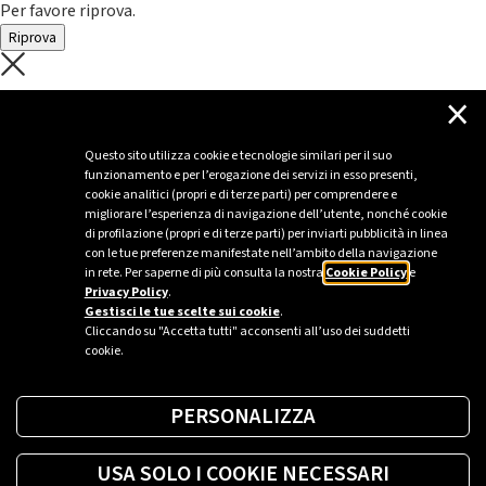
Per favore riprova.
Riprova
C'è un problema con il recupero dei
×
dati.
Questo sito utilizza cookie e tecnologie similari per il suo
funzionamento e per l’erogazione dei servizi in esso presenti,
Per favore riprova piú tardi
cookie analitici (propri e di terze parti) per comprendere e
migliorare l’esperienza di navigazione dell’utente, nonché cookie
Chiudi
di profilazione (propri e di terze parti) per inviarti pubblicità in linea
con le tue preferenze manifestate nell’ambito della navigazione
in rete. Per saperne di più consulta la nostra
Cookie Policy
e
Privacy Policy
.
Sei un’azienda o una PA?
Gestisci le tue scelte sui cookie
.
Cliccando su "Accetta tutti" acconsenti all’uso dei suddetti
cookie.
Trova la soluzione più giusta per te.
PERSONALIZZA
Richiedi una colonnina
USA SOLO I COOKIE NECESSARI