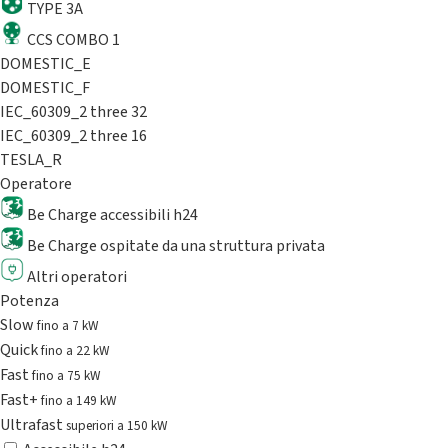
TYPE 3A
CCS COMBO 1
DOMESTIC_E
DOMESTIC_F
IEC_60309_2 three 32
IEC_60309_2 three 16
TESLA_R
Operatore
Be Charge accessibili h24
Be Charge ospitate da una struttura privata
Altri operatori
Potenza
Slow
fino a 7 kW
Quick
fino a 22 kW
Fast
fino a 75 kW
Fast+
fino a 149 kW
Ultrafast
superiori a 150 kW