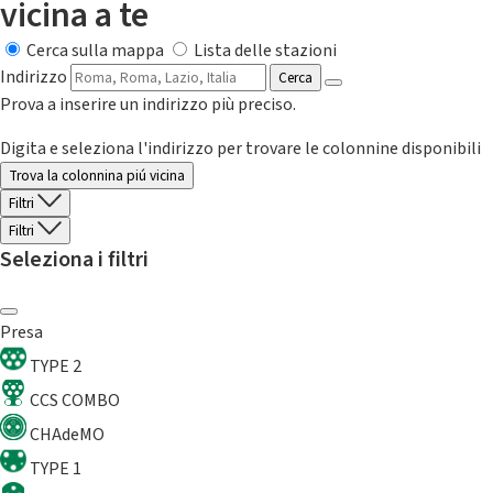
vicina a te
Cerca sulla mappa
Lista delle stazioni
Indirizzo
Cerca
Prova a inserire un indirizzo più preciso.
Digita e seleziona l'indirizzo per trovare le colonnine disponibili
Trova la colonnina piú vicina
Filtri
Filtri
Seleziona i filtri
Presa
TYPE 2
CCS COMBO
CHAdeMO
TYPE 1