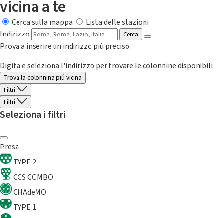
vicina a te
Cerca sulla mappa
Lista delle stazioni
Indirizzo
Cerca
Prova a inserire un indirizzo più preciso.
Digita e seleziona l'indirizzo per trovare le colonnine disponibili
Trova la colonnina piú vicina
Filtri
Filtri
Seleziona i filtri
Presa
TYPE 2
CCS COMBO
CHAdeMO
TYPE 1