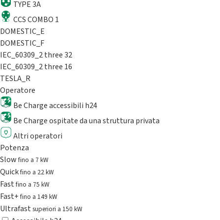
TYPE 3A
CCS COMBO 1
DOMESTIC_E
DOMESTIC_F
IEC_60309_2 three 32
IEC_60309_2 three 16
TESLA_R
Operatore
Be Charge accessibili h24
Be Charge ospitate da una struttura privata
Altri operatori
Potenza
Slow
fino a 7 kW
Quick
fino a 22 kW
Fast
fino a 75 kW
Fast+
fino a 149 kW
Ultrafast
superiori a 150 kW