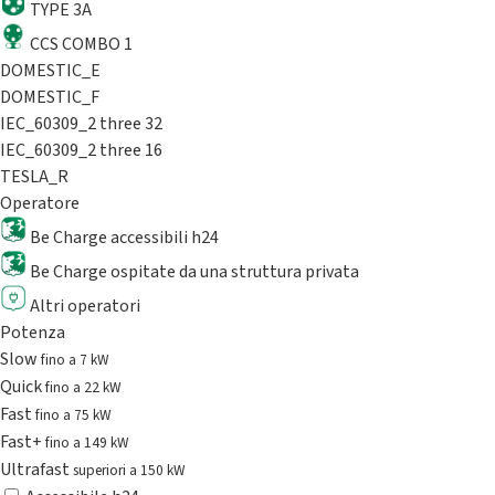
TYPE 3A
CCS COMBO 1
DOMESTIC_E
DOMESTIC_F
IEC_60309_2 three 32
IEC_60309_2 three 16
TESLA_R
Operatore
Be Charge accessibili h24
Be Charge ospitate da una struttura privata
Altri operatori
Potenza
Slow
fino a 7 kW
Quick
fino a 22 kW
Fast
fino a 75 kW
Fast+
fino a 149 kW
Ultrafast
superiori a 150 kW