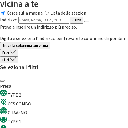
vicina a te
Cerca sulla mappa
Lista delle stazioni
Indirizzo
Cerca
Prova a inserire un indirizzo più preciso.
Digita e seleziona l'indirizzo per trovare le colonnine disponibili
Trova la colonnina piú vicina
Filtri
Filtri
Seleziona i filtri
Presa
TYPE 2
CCS COMBO
CHAdeMO
TYPE 1