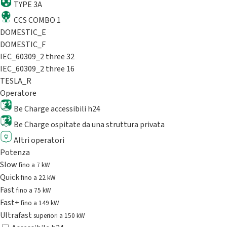
TYPE 3A
CCS COMBO 1
DOMESTIC_E
DOMESTIC_F
IEC_60309_2 three 32
IEC_60309_2 three 16
TESLA_R
Operatore
Be Charge accessibili h24
Be Charge ospitate da una struttura privata
Altri operatori
Potenza
Slow
fino a 7 kW
Quick
fino a 22 kW
Fast
fino a 75 kW
Fast+
fino a 149 kW
Ultrafast
superiori a 150 kW