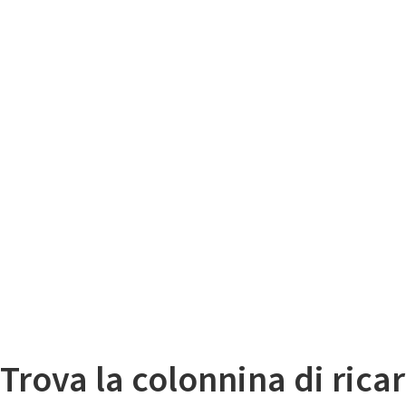
Il
Mappa colonnine di ricarica auto elettriche
Trova la colonnina di ricar