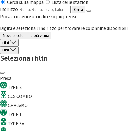
Cerca sulla mappa
Lista delle stazioni
Indirizzo
Cerca
Prova a inserire un indirizzo più preciso.
Digita e seleziona l'indirizzo per trovare le colonnine disponibili
Trova la colonnina piú vicina
Filtri
Filtri
Seleziona i filtri
Presa
TYPE 2
CCS COMBO
CHAdeMO
TYPE 1
TYPE 3A