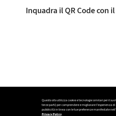
Inquadra il QR Code con i
Questo sito utilizza cookie e tecnologie similari per il suo
terze parti) per comprendere e migliorare l’esperienza di n
pubblicità in linea con le tue preferenze manifestate nell
Privacy Policy
.