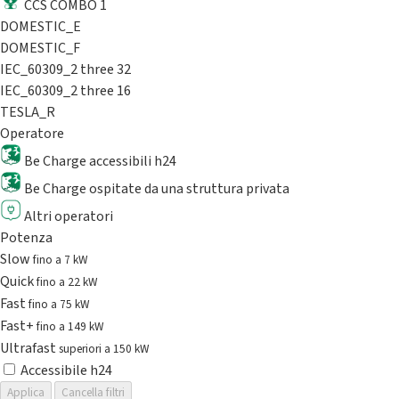
CCS COMBO 1
DOMESTIC_E
DOMESTIC_F
IEC_60309_2 three 32
IEC_60309_2 three 16
TESLA_R
Operatore
Be Charge accessibili h24
Be Charge ospitate da una struttura privata
Altri operatori
Potenza
Slow
fino a 7 kW
Quick
fino a 22 kW
Fast
fino a 75 kW
Fast+
fino a 149 kW
Ultrafast
superiori a 150 kW
Accessibile h24
Applica
Cancella filtri