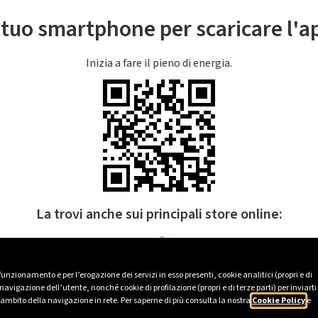
l tuo smartphone per scaricare l'
Inizia a fare il pieno di energia.
La trovi anche sui principali store online:
 funzionamento e per l’erogazione dei servizi in esso presenti, cookie analitici (propri e di
avigazione dell’utente, nonché cookie di profilazione (propri e di terze parti) per inviarti
’ambito della navigazione in rete. Per saperne di più consulta la nostra
Cookie Policy
e