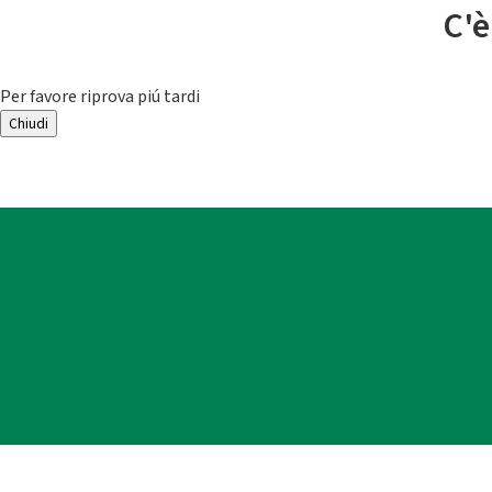
C'è
Per favore riprova piú tardi
Chiudi