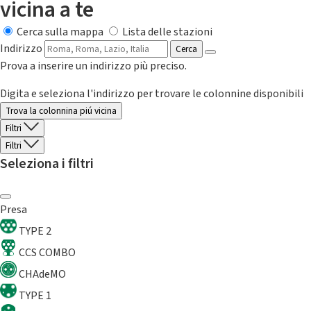
vicina a te
Cerca sulla mappa
Lista delle stazioni
Indirizzo
Cerca
Prova a inserire un indirizzo più preciso.
Digita e seleziona l'indirizzo per trovare le colonnine disponibili
Trova la colonnina piú vicina
Filtri
Filtri
Seleziona i filtri
Presa
TYPE 2
CCS COMBO
CHAdeMO
TYPE 1