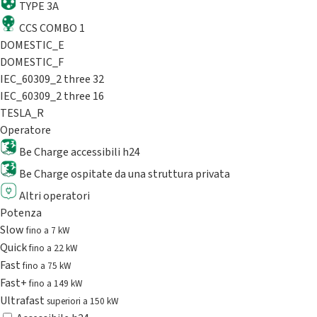
TYPE 3A
CCS COMBO 1
DOMESTIC_E
DOMESTIC_F
IEC_60309_2 three 32
IEC_60309_2 three 16
TESLA_R
Operatore
Be Charge accessibili h24
Be Charge ospitate da una struttura privata
Altri operatori
Potenza
Slow
fino a 7 kW
Quick
fino a 22 kW
Fast
fino a 75 kW
Fast+
fino a 149 kW
Ultrafast
superiori a 150 kW