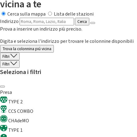
vicina a te
Cerca sulla mappa
Lista delle stazioni
Indirizzo
Cerca
Prova a inserire un indirizzo più preciso.
Digita e seleziona l'indirizzo per trovare le colonnine disponibili
Trova la colonnina piú vicina
Filtri
Filtri
Seleziona i filtri
Presa
TYPE 2
CCS COMBO
CHAdeMO
TYPE 1