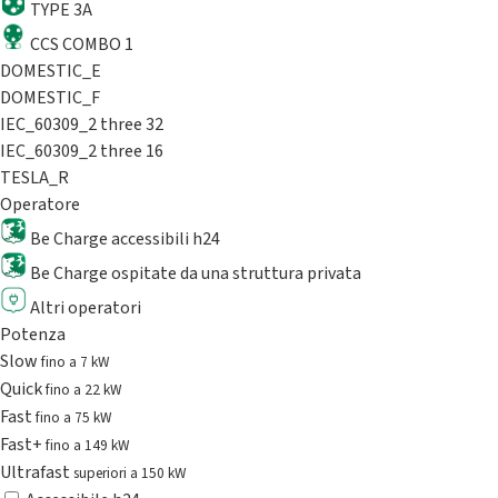
TYPE 3A
CCS COMBO 1
DOMESTIC_E
DOMESTIC_F
IEC_60309_2 three 32
IEC_60309_2 three 16
TESLA_R
Operatore
Be Charge accessibili h24
Be Charge ospitate da una struttura privata
Altri operatori
Potenza
Slow
fino a 7 kW
Quick
fino a 22 kW
Fast
fino a 75 kW
Fast+
fino a 149 kW
Ultrafast
superiori a 150 kW