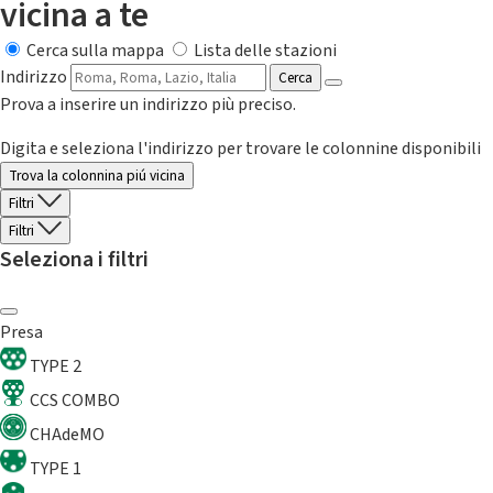
vicina a te
Cerca sulla mappa
Lista delle stazioni
Indirizzo
Cerca
Prova a inserire un indirizzo più preciso.
Digita e seleziona l'indirizzo per trovare le colonnine disponibili
Trova la colonnina piú vicina
Filtri
Filtri
Seleziona i filtri
Presa
TYPE 2
CCS COMBO
CHAdeMO
TYPE 1