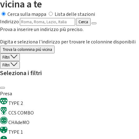
vicina a te
Cerca sulla mappa
Lista delle stazioni
Indirizzo
Cerca
Prova a inserire un indirizzo più preciso.
Digita e seleziona l'indirizzo per trovare le colonnine disponibili
Trova la colonnina piú vicina
Filtri
Filtri
Seleziona i filtri
Presa
TYPE 2
CCS COMBO
CHAdeMO
TYPE 1