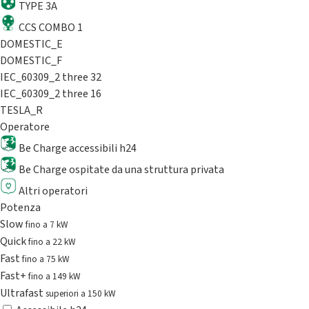
TYPE 3A
CCS COMBO 1
DOMESTIC_E
DOMESTIC_F
IEC_60309_2 three 32
IEC_60309_2 three 16
TESLA_R
Operatore
Be Charge accessibili h24
Be Charge ospitate da una struttura privata
Altri operatori
Potenza
Slow
fino a 7 kW
Quick
fino a 22 kW
Fast
fino a 75 kW
Fast+
fino a 149 kW
Ultrafast
superiori a 150 kW