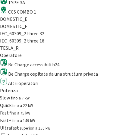
TYPE 3A
CCS COMBO 1
DOMESTIC_E
DOMESTIC_F
IEC_60309_2 three 32
IEC_60309_2 three 16
TESLA_R
Operatore
Be Charge accessibili h24
Be Charge ospitate da una struttura privata
Altri operatori
Potenza
Slow
fino a 7 kW
Quick
fino a 22 kW
Fast
fino a 75 kW
Fast+
fino a 149 kW
Ultrafast
superiori a 150 kW