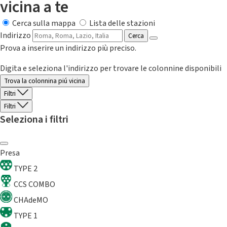
vicina a te
Cerca sulla mappa
Lista delle stazioni
Indirizzo
Cerca
Prova a inserire un indirizzo più preciso.
Digita e seleziona l'indirizzo per trovare le colonnine disponibili
Trova la colonnina piú vicina
Filtri
Filtri
Seleziona i filtri
Presa
TYPE 2
CCS COMBO
CHAdeMO
TYPE 1