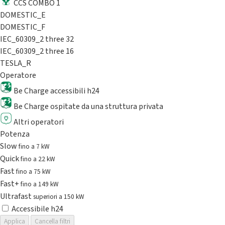
CCS COMBO 1
DOMESTIC_E
DOMESTIC_F
IEC_60309_2 three 32
IEC_60309_2 three 16
TESLA_R
Operatore
Be Charge accessibili h24
Be Charge ospitate da una struttura privata
Altri operatori
Potenza
Slow
fino a 7 kW
Quick
fino a 22 kW
Fast
fino a 75 kW
Fast+
fino a 149 kW
Ultrafast
superiori a 150 kW
Accessibile h24
Applica
Cancella filtri