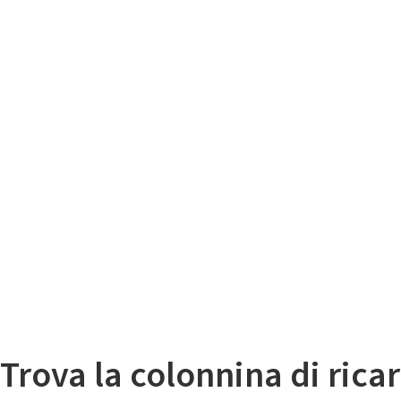
Il
Mappa colonnine di ricarica auto elettriche
Trova la colonnina di ricar