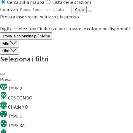
Cerca sulla mappa
Lista delle stazioni
Indirizzo
Cerca
Prova a inserire un indirizzo più preciso.
Digita e seleziona l'indirizzo per trovare le colonnine disponibili
Trova la colonnina piú vicina
Filtri
Filtri
Seleziona i filtri
Presa
TYPE 2
CCS COMBO
CHAdeMO
TYPE 1
TYPE 3A