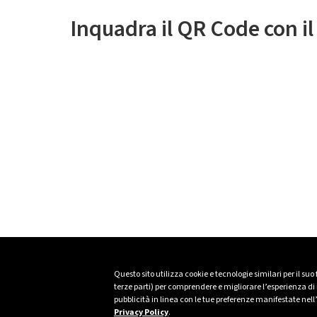
Inquadra il QR Code con i
Questo sito utilizza cookie e tecnologie similari per il suo
terze parti) per comprendere e migliorare l’esperienza di n
pubblicità in linea con le tue preferenze manifestate nell
Privacy Policy
.