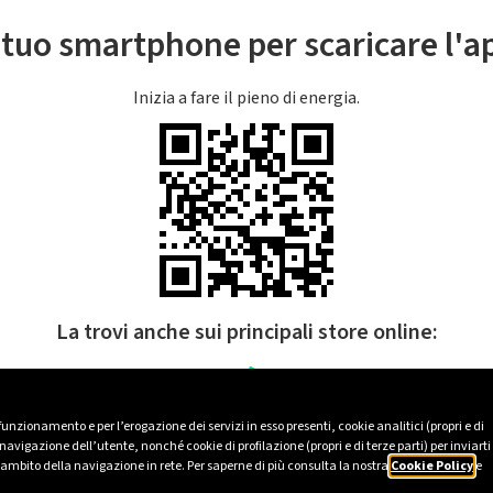
l tuo smartphone per scaricare l'
Inizia a fare il pieno di energia.
La trovi anche sui principali store online:
 funzionamento e per l’erogazione dei servizi in esso presenti, cookie analitici (propri e di
avigazione dell’utente, nonché cookie di profilazione (propri e di terze parti) per inviarti
’ambito della navigazione in rete. Per saperne di più consulta la nostra
Cookie Policy
e