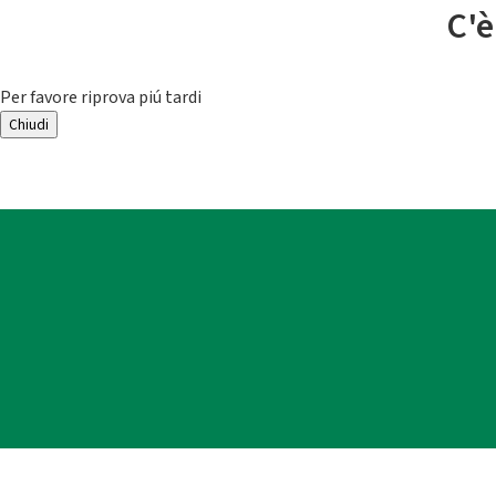
C'è
Per favore riprova piú tardi
Chiudi