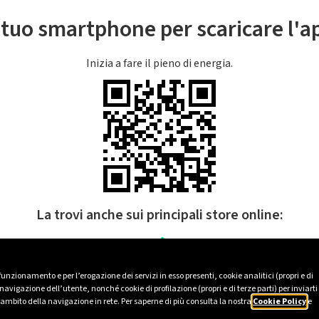
l tuo smartphone per scaricare l'
Inizia a fare il pieno di energia.
La trovi anche sui principali store online:
 funzionamento e per l’erogazione dei servizi in esso presenti, cookie analitici (propri e di
avigazione dell’utente, nonché cookie di profilazione (propri e di terze parti) per inviarti
’ambito della navigazione in rete. Per saperne di più consulta la nostra
Cookie Policy
e