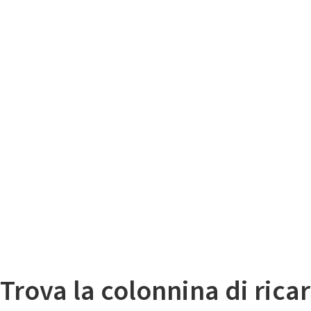
Il
Mappa colonnine di ricarica auto elettriche
Trova la colonnina di ricar