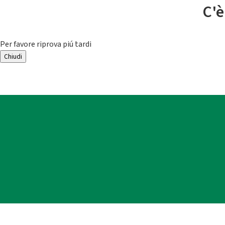
C'è
Per favore riprova piú tardi
Chiudi