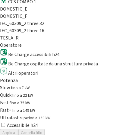
CCS COMBO 1
DOMESTIC_E
DOMESTIC_F
IEC_60309_2 three 32
IEC_60309_2 three 16
TESLA_R
Operatore
Be Charge accessibili h24
Be Charge ospitate da una struttura privata
Altri operatori
Potenza
Slow
fino a 7 kW
Quick
fino a 22 kW
Fast
fino a 75 kW
Fast+
fino a 149 kW
Ultrafast
superiori a 150 kW
Accessibile h24
Applica
Cancella filtri