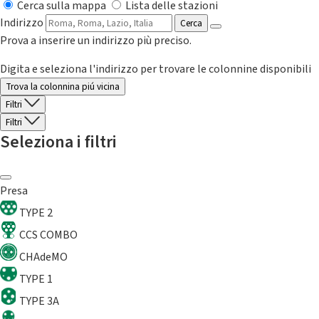
Cerca sulla mappa
Lista delle stazioni
Indirizzo
Cerca
Prova a inserire un indirizzo più preciso.
Digita e seleziona l'indirizzo per trovare le colonnine disponibili
Trova la colonnina piú vicina
Filtri
Filtri
Seleziona i filtri
Presa
TYPE 2
CCS COMBO
CHAdeMO
TYPE 1
TYPE 3A