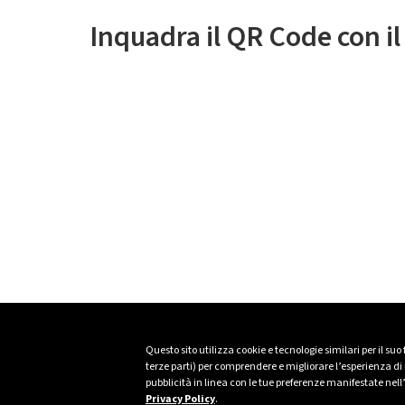
Inquadra il QR Code con i
Questo sito utilizza cookie e tecnologie similari per il suo
terze parti) per comprendere e migliorare l’esperienza di n
pubblicità in linea con le tue preferenze manifestate nell
Privacy Policy
.