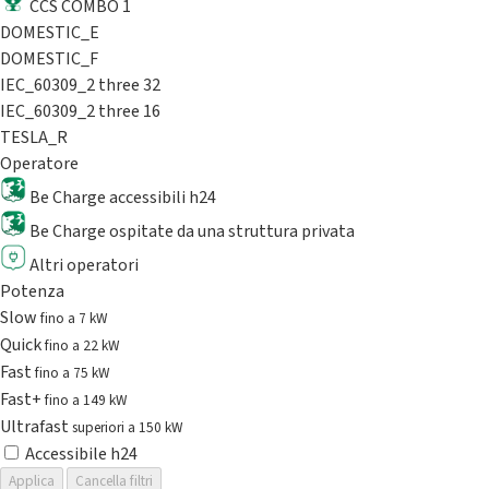
CCS COMBO 1
DOMESTIC_E
DOMESTIC_F
IEC_60309_2 three 32
IEC_60309_2 three 16
TESLA_R
Operatore
Be Charge accessibili h24
Be Charge ospitate da una struttura privata
Altri operatori
Potenza
Slow
fino a 7 kW
Quick
fino a 22 kW
Fast
fino a 75 kW
Fast+
fino a 149 kW
Ultrafast
superiori a 150 kW
Accessibile h24
Applica
Cancella filtri