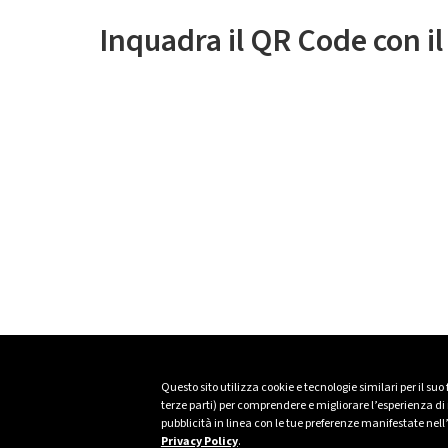
Inquadra il QR Code con i
Questo sito utilizza cookie e tecnologie similari per il suo
terze parti) per comprendere e migliorare l’esperienza di n
pubblicità in linea con le tue preferenze manifestate nell
Privacy Policy
.