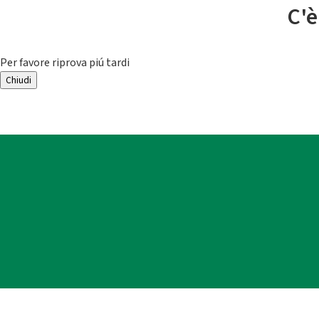
C'è
Per favore riprova piú tardi
Chiudi