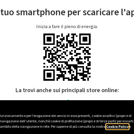
l tuo smartphone per scaricare l'
Inizia a fare il pieno di energia.
La trovi anche sui principali store online:
 funzionamento e per l’erogazione dei servizi in esso presenti, cookie analitici (propri e di
avigazione dell’utente, nonché cookie di profilazione (propri e di terze parti) per inviarti
’ambito della navigazione in rete. Per saperne di più consulta la nostra
Cookie Policy
e