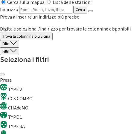
Cerca sulla mappa
Lista delle stazioni
Indirizzo
Cerca
Prova a inserire un indirizzo più preciso.
Digita e seleziona l'indirizzo per trovare le colonnine disponibili
Trova la colonnina piú vicina
Filtri
Filtri
Seleziona i filtri
Presa
TYPE 2
CCS COMBO
CHAdeMO
TYPE 1
TYPE 3A