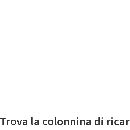
Il
Mappa colonnine di ricarica auto elettriche
Trova la colonnina di ricar