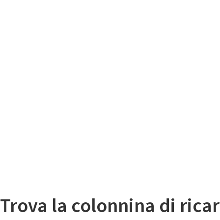
Il
Mappa colonnine di ricarica auto elettriche
Trova la colonnina di ricar