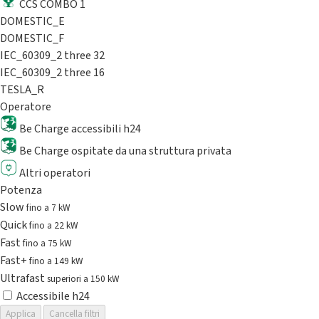
CCS COMBO 1
DOMESTIC_E
DOMESTIC_F
IEC_60309_2 three 32
IEC_60309_2 three 16
TESLA_R
Operatore
Be Charge accessibili h24
Be Charge ospitate da una struttura privata
Altri operatori
Potenza
Slow
fino a 7 kW
Quick
fino a 22 kW
Fast
fino a 75 kW
Fast+
fino a 149 kW
Ultrafast
superiori a 150 kW
Accessibile h24
Applica
Cancella filtri