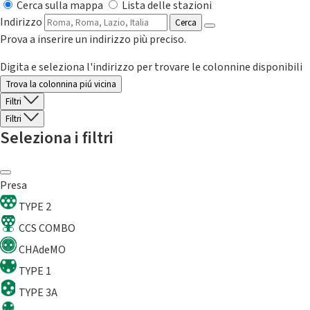
Cerca sulla mappa
Lista delle stazioni
Indirizzo
Cerca
Prova a inserire un indirizzo più preciso.
Digita e seleziona l'indirizzo per trovare le colonnine disponibili
Trova la colonnina piú vicina
Filtri
Filtri
Seleziona i filtri
Presa
TYPE 2
CCS COMBO
CHAdeMO
TYPE 1
TYPE 3A