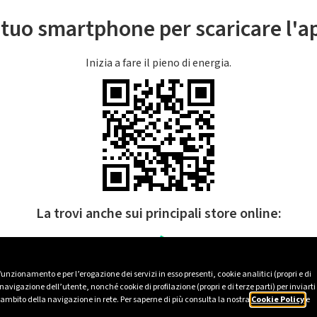
l tuo smartphone per scaricare l'
Inizia a fare il pieno di energia.
La trovi anche sui principali store online:
 funzionamento e per l’erogazione dei servizi in esso presenti, cookie analitici (propri e di
avigazione dell’utente, nonché cookie di profilazione (propri e di terze parti) per inviarti
’ambito della navigazione in rete. Per saperne di più consulta la nostra
Cookie Policy
e