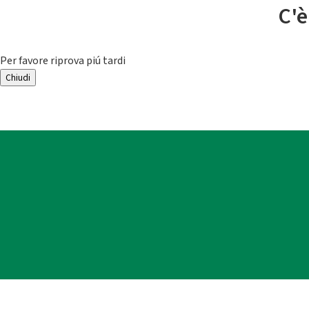
C'è
Per favore riprova piú tardi
Chiudi