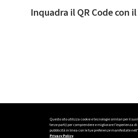
Inquadra il QR Code con i
Questo sito utilizza cookie e tecnologie similari per il suo
terze parti) per comprendere e migliorare l’esperienza di n
pubblicità in linea con le tue preferenze manifestate nell
Privacy Policy
.