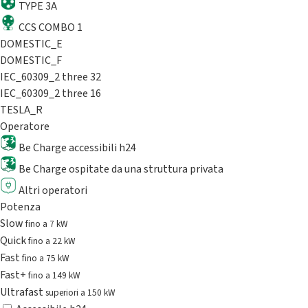
TYPE 3A
CCS COMBO 1
DOMESTIC_E
DOMESTIC_F
IEC_60309_2 three 32
IEC_60309_2 three 16
TESLA_R
Operatore
Be Charge accessibili h24
Be Charge ospitate da una struttura privata
Altri operatori
Potenza
Slow
fino a 7 kW
Quick
fino a 22 kW
Fast
fino a 75 kW
Fast+
fino a 149 kW
Ultrafast
superiori a 150 kW