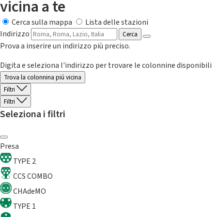
vicina a te
Cerca sulla mappa
Lista delle stazioni
Indirizzo
Cerca
Prova a inserire un indirizzo più preciso.
Digita e seleziona l'indirizzo per trovare le colonnine disponibili
Trova la colonnina piú vicina
Filtri
Filtri
Seleziona i filtri
Presa
TYPE 2
CCS COMBO
CHAdeMO
TYPE 1