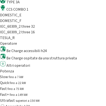
TYPE 3A
CCS COMBO 1
DOMESTIC_E
DOMESTIC_F
IEC_60309_2 three 32
IEC_60309_2 three 16
TESLA_R
Operatore
Be Charge accessibili h24
Be Charge ospitate da una struttura privata
Altri operatori
Potenza
Slow
fino a 7 kW
Quick
fino a 22 kW
Fast
fino a 75 kW
Fast+
fino a 149 kW
Ultrafast
superiori a 150 kW