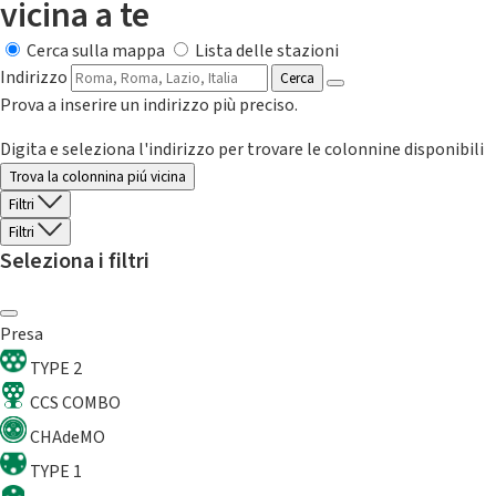
vicina a te
Cerca sulla mappa
Lista delle stazioni
Indirizzo
Cerca
Prova a inserire un indirizzo più preciso.
Digita e seleziona l'indirizzo per trovare le colonnine disponibili
Trova la colonnina piú vicina
Filtri
Filtri
Seleziona i filtri
Presa
TYPE 2
CCS COMBO
CHAdeMO
TYPE 1