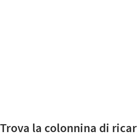
Il
Mappa colonnine di ricarica auto elettriche
Trova la colonnina di ricar