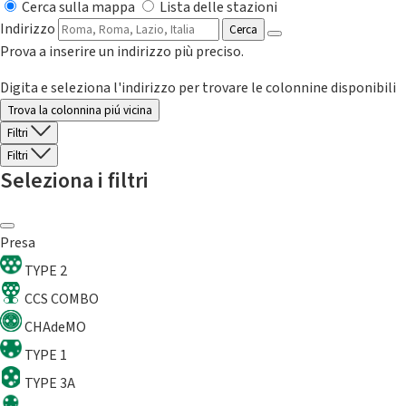
Cerca sulla mappa
Lista delle stazioni
Indirizzo
Cerca
Prova a inserire un indirizzo più preciso.
Digita e seleziona l'indirizzo per trovare le colonnine disponibili
Trova la colonnina piú vicina
Filtri
Filtri
Seleziona i filtri
Presa
TYPE 2
CCS COMBO
CHAdeMO
TYPE 1
TYPE 3A