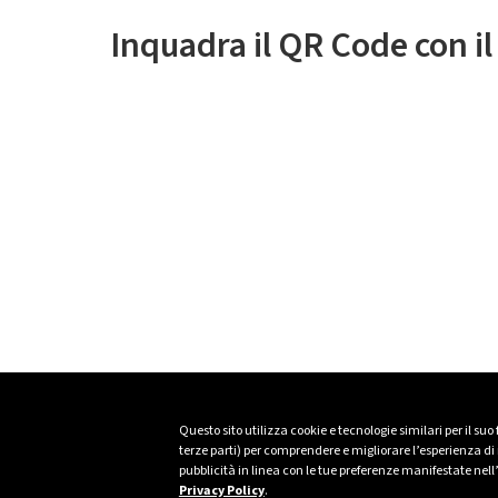
Inquadra il QR Code con i
Questo sito utilizza cookie e tecnologie similari per il suo
terze parti) per comprendere e migliorare l’esperienza di n
pubblicità in linea con le tue preferenze manifestate nell
Privacy Policy
.