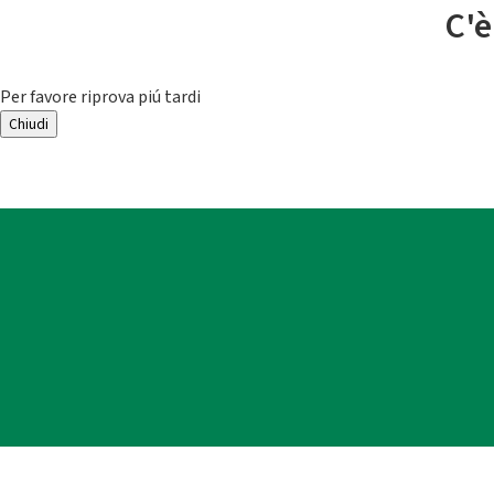
C'è
Per favore riprova piú tardi
Chiudi