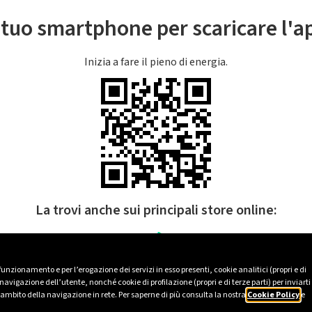
l tuo smartphone per scaricare l'
Inizia a fare il pieno di energia.
La trovi anche sui principali store online:
 funzionamento e per l’erogazione dei servizi in esso presenti, cookie analitici (propri e di
avigazione dell’utente, nonché cookie di profilazione (propri e di terze parti) per inviarti
’ambito della navigazione in rete. Per saperne di più consulta la nostra
Cookie Policy
e