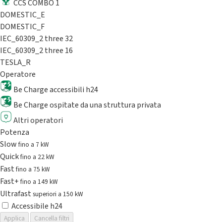
CCS COMBO 1
DOMESTIC_E
DOMESTIC_F
IEC_60309_2 three 32
IEC_60309_2 three 16
TESLA_R
Operatore
Be Charge accessibili h24
Be Charge ospitate da una struttura privata
Altri operatori
Potenza
Slow
fino a 7 kW
Quick
fino a 22 kW
Fast
fino a 75 kW
Fast+
fino a 149 kW
Ultrafast
superiori a 150 kW
Accessibile h24
Applica
Cancella filtri