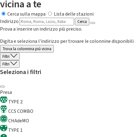
vicina a te
Cerca sulla mappa
Lista delle stazioni
Indirizzo
Cerca
Prova a inserire un indirizzo più preciso.
Digita e seleziona l'indirizzo per trovare le colonnine disponibili
Trova la colonnina piú vicina
Filtri
Filtri
Seleziona i filtri
Presa
TYPE 2
CCS COMBO
CHAdeMO
TYPE 1