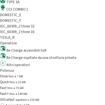
TYPE 3A
CCS COMBO 1
DOMESTIC_E
DOMESTIC_F
IEC_60309_2 three 32
IEC_60309_2 three 16
TESLA_R
Operatore
Be Charge accessibili h24
Be Charge ospitate da una struttura privata
Altri operatori
Potenza
Slow
fino a 7 kW
Quick
fino a 22 kW
Fast
fino a 75 kW
Fast+
fino a 149 kW
Ultrafast
superiori a 150 kW