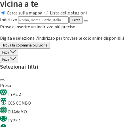
vicina a te
Cerca sulla mappa
Lista delle stazioni
Indirizzo
Cerca
Prova a inserire un indirizzo più preciso.
Digita e seleziona l'indirizzo per trovare le colonnine disponibili
Trova la colonnina piú vicina
Filtri
Filtri
Seleziona i filtri
Presa
TYPE 2
CCS COMBO
CHAdeMO
TYPE 1