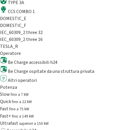
TYPE 3A
CCS COMBO 1
DOMESTIC_E
DOMESTIC_F
IEC_60309_2 three 32
IEC_60309_2 three 16
TESLA_R
Operatore
Be Charge accessibili h24
Be Charge ospitate da una struttura privata
Altri operatori
Potenza
Slow
fino a 7 kW
Quick
fino a 22 kW
Fast
fino a 75 kW
Fast+
fino a 149 kW
Ultrafast
superiori a 150 kW