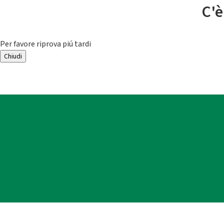
C'è
Per favore riprova piú tardi
Chiudi