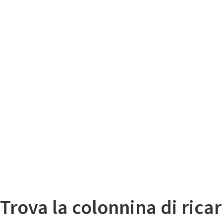
Il
Mappa colonnine di ricarica auto elettriche
Trova la colonnina di ricar