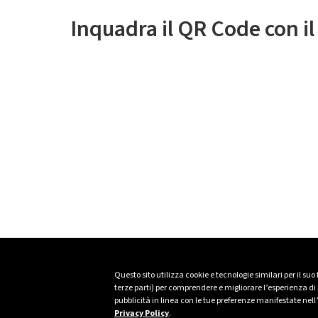
Inquadra il QR Code con i
Questo sito utilizza cookie e tecnologie similari per il suo
terze parti) per comprendere e migliorare l’esperienza di n
pubblicità in linea con le tue preferenze manifestate nell
Privacy Policy
.