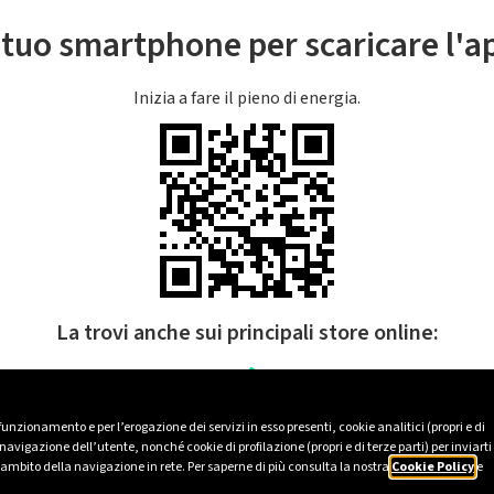
l tuo smartphone per scaricare l'
Inizia a fare il pieno di energia.
La trovi anche sui principali store online:
 funzionamento e per l’erogazione dei servizi in esso presenti, cookie analitici (propri e di
avigazione dell’utente, nonché cookie di profilazione (propri e di terze parti) per inviarti
’ambito della navigazione in rete. Per saperne di più consulta la nostra
Cookie Policy
e