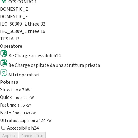
CCS COMBO 1
DOMESTIC_E
DOMESTIC_F
IEC_60309_2 three 32
IEC_60309_2 three 16
TESLA_R
Operatore
Be Charge accessibili h24
Be Charge ospitate da una struttura privata
Altri operatori
Potenza
Slow
fino a 7 kW
Quick
fino a 22 kW
Fast
fino a 75 kW
Fast+
fino a 149 kW
Ultrafast
superiori a 150 kW
Accessibile h24
Applica
Cancella filtri