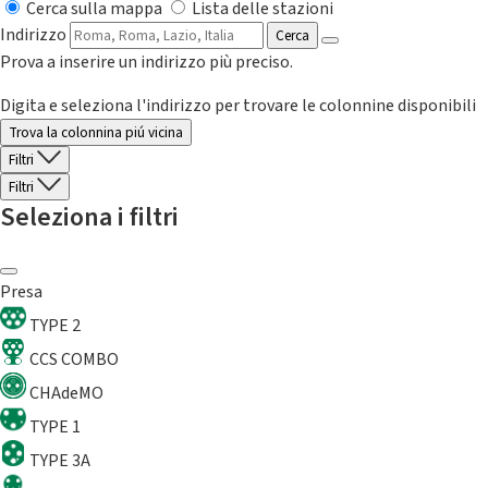
Cerca sulla mappa
Lista delle stazioni
Indirizzo
Cerca
Prova a inserire un indirizzo più preciso.
Digita e seleziona l'indirizzo per trovare le colonnine disponibili
Trova la colonnina piú vicina
Filtri
Filtri
Seleziona i filtri
Presa
TYPE 2
CCS COMBO
CHAdeMO
TYPE 1
TYPE 3A