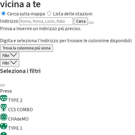
vicina a te
Cerca sulla mappa
Lista delle stazioni
Indirizzo
Cerca
Prova a inserire un indirizzo più preciso.
Digita e seleziona l'indirizzo per trovare le colonnine disponibili
Trova la colonnina piú vicina
Filtri
Filtri
Seleziona i filtri
Presa
TYPE 2
CCS COMBO
CHAdeMO
TYPE 1