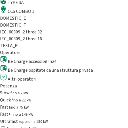
TYPE 3A
CCS COMBO 1
DOMESTIC_E
DOMESTIC_F
IEC_60309_2 three 32
IEC_60309_2 three 16
TESLA_R
Operatore
Be Charge accessibili h24
Be Charge ospitate da una struttura privata
Altri operatori
Potenza
Slow
fino a 7 kW
Quick
fino a 22 kW
Fast
fino a 75 kW
Fast+
fino a 149 kW
Ultrafast
superiori a 150 kW