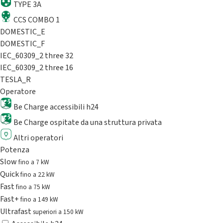
TYPE 3A
CCS COMBO 1
DOMESTIC_E
DOMESTIC_F
IEC_60309_2 three 32
IEC_60309_2 three 16
TESLA_R
Operatore
Be Charge accessibili h24
Be Charge ospitate da una struttura privata
Altri operatori
Potenza
Slow
fino a 7 kW
Quick
fino a 22 kW
Fast
fino a 75 kW
Fast+
fino a 149 kW
Ultrafast
superiori a 150 kW