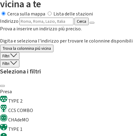
vicina a te
Cerca sulla mappa
Lista delle stazioni
Indirizzo
Cerca
Prova a inserire un indirizzo più preciso.
Digita e seleziona l'indirizzo per trovare le colonnine disponibili
Trova la colonnina piú vicina
Filtri
Filtri
Seleziona i filtri
Presa
TYPE 2
CCS COMBO
CHAdeMO
TYPE 1