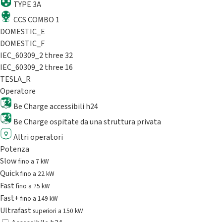
TYPE 3A
CCS COMBO 1
DOMESTIC_E
DOMESTIC_F
IEC_60309_2 three 32
IEC_60309_2 three 16
TESLA_R
Operatore
Be Charge accessibili h24
Be Charge ospitate da una struttura privata
Altri operatori
Potenza
Slow
fino a 7 kW
Quick
fino a 22 kW
Fast
fino a 75 kW
Fast+
fino a 149 kW
Ultrafast
superiori a 150 kW