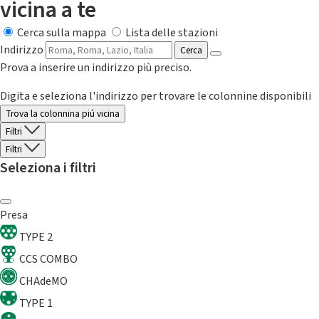
vicina a te
Cerca sulla mappa
Lista delle stazioni
Indirizzo
Cerca
Prova a inserire un indirizzo più preciso.
Digita e seleziona l'indirizzo per trovare le colonnine disponibili
Trova la colonnina piú vicina
Filtri
Filtri
Seleziona i filtri
Presa
TYPE 2
CCS COMBO
CHAdeMO
TYPE 1