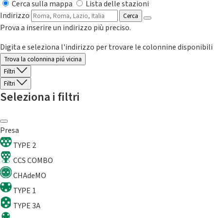
Cerca sulla mappa
Lista delle stazioni
Indirizzo
Cerca
Prova a inserire un indirizzo più preciso.
Digita e seleziona l'indirizzo per trovare le colonnine disponibili
Trova la colonnina piú vicina
Filtri
Filtri
Seleziona i filtri
Presa
TYPE 2
CCS COMBO
CHAdeMO
TYPE 1
TYPE 3A