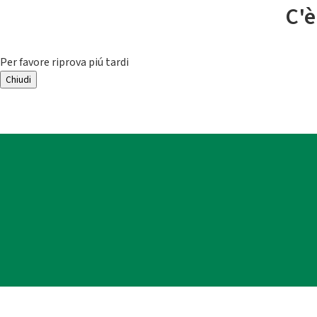
C'è
Per favore riprova piú tardi
Chiudi