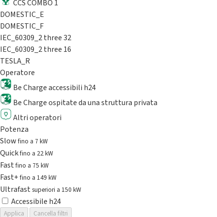
CCS COMBO 1
DOMESTIC_E
DOMESTIC_F
IEC_60309_2 three 32
IEC_60309_2 three 16
TESLA_R
Operatore
Be Charge accessibili h24
Be Charge ospitate da una struttura privata
Altri operatori
Potenza
Slow
fino a 7 kW
Quick
fino a 22 kW
Fast
fino a 75 kW
Fast+
fino a 149 kW
Ultrafast
superiori a 150 kW
Accessibile h24
Applica
Cancella filtri