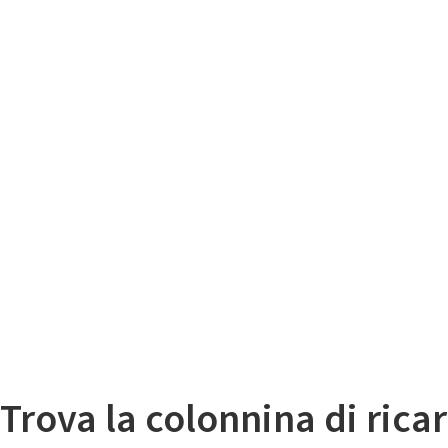
Il
Mappa colonnine di ricarica auto elettriche
Trova la colonnina di ricar