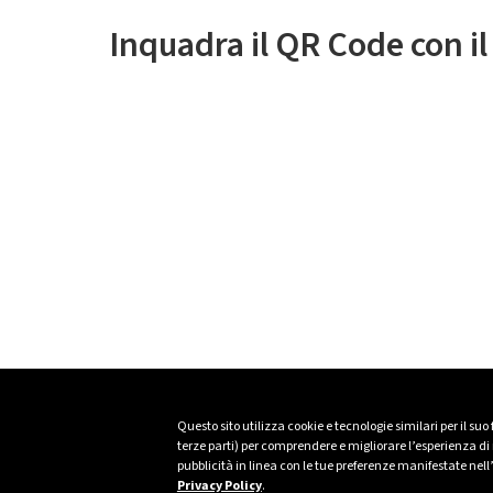
Inquadra il QR Code con i
Questo sito utilizza cookie e tecnologie similari per il suo
terze parti) per comprendere e migliorare l’esperienza di n
pubblicità in linea con le tue preferenze manifestate nell
Privacy Policy
.