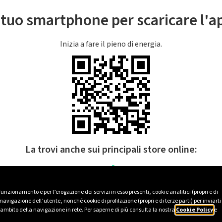
l tuo smartphone per scaricare l'
Inizia a fare il pieno di energia.
La trovi anche sui principali store online:
 funzionamento e per l’erogazione dei servizi in esso presenti, cookie analitici (propri e di
avigazione dell’utente, nonché cookie di profilazione (propri e di terze parti) per inviarti
’ambito della navigazione in rete. Per saperne di più consulta la nostra
Cookie Policy
e