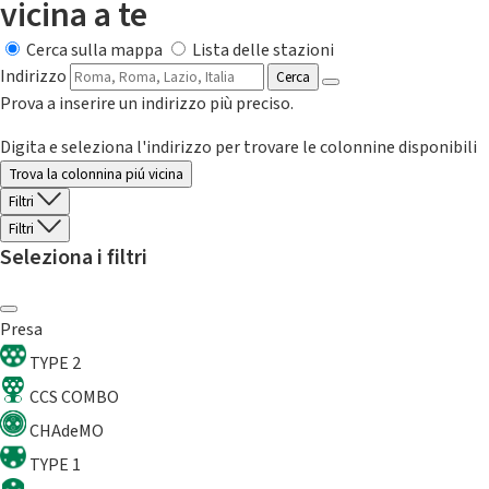
vicina a te
Cerca sulla mappa
Lista delle stazioni
Indirizzo
Cerca
Prova a inserire un indirizzo più preciso.
Digita e seleziona l'indirizzo per trovare le colonnine disponibili
Trova la colonnina piú vicina
Filtri
Filtri
Seleziona i filtri
Presa
TYPE 2
CCS COMBO
CHAdeMO
TYPE 1