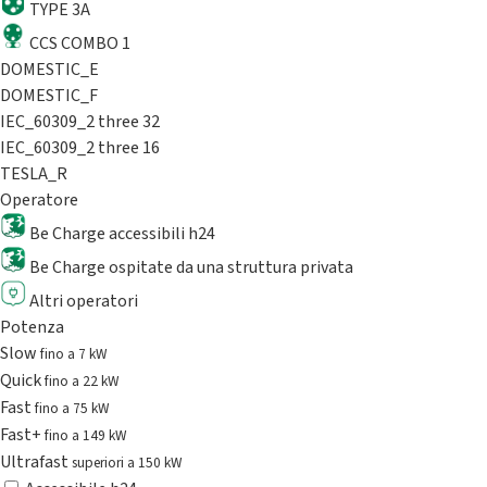
TYPE 3A
CCS COMBO 1
DOMESTIC_E
DOMESTIC_F
IEC_60309_2 three 32
IEC_60309_2 three 16
TESLA_R
Operatore
Be Charge accessibili h24
Be Charge ospitate da una struttura privata
Altri operatori
Potenza
Slow
fino a 7 kW
Quick
fino a 22 kW
Fast
fino a 75 kW
Fast+
fino a 149 kW
Ultrafast
superiori a 150 kW