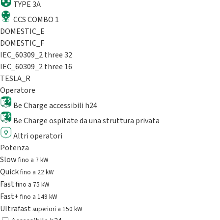
TYPE 3A
CCS COMBO 1
DOMESTIC_E
DOMESTIC_F
IEC_60309_2 three 32
IEC_60309_2 three 16
TESLA_R
Operatore
Be Charge accessibili h24
Be Charge ospitate da una struttura privata
Altri operatori
Potenza
Slow
fino a 7 kW
Quick
fino a 22 kW
Fast
fino a 75 kW
Fast+
fino a 149 kW
Ultrafast
superiori a 150 kW