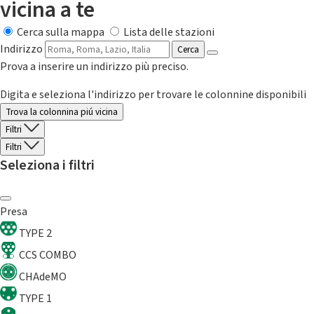
vicina a te
Cerca sulla mappa
Lista delle stazioni
Indirizzo
Cerca
Prova a inserire un indirizzo più preciso.
Digita e seleziona l'indirizzo per trovare le colonnine disponibili
Trova la colonnina piú vicina
Filtri
Filtri
Seleziona i filtri
Presa
TYPE 2
CCS COMBO
CHAdeMO
TYPE 1