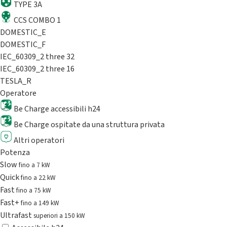
TYPE 3A
CCS COMBO 1
DOMESTIC_E
DOMESTIC_F
IEC_60309_2 three 32
IEC_60309_2 three 16
TESLA_R
Operatore
Be Charge accessibili h24
Be Charge ospitate da una struttura privata
Altri operatori
Potenza
Slow
fino a 7 kW
Quick
fino a 22 kW
Fast
fino a 75 kW
Fast+
fino a 149 kW
Ultrafast
superiori a 150 kW