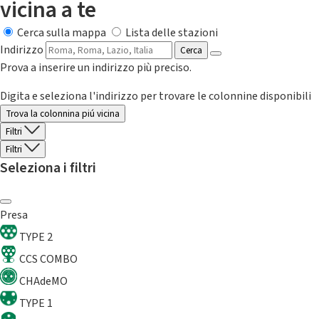
vicina a te
Cerca sulla mappa
Lista delle stazioni
Indirizzo
Cerca
Prova a inserire un indirizzo più preciso.
Digita e seleziona l'indirizzo per trovare le colonnine disponibili
Trova la colonnina piú vicina
Filtri
Filtri
Seleziona i filtri
Presa
TYPE 2
CCS COMBO
CHAdeMO
TYPE 1