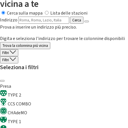
vicina a te
Cerca sulla mappa
Lista delle stazioni
Indirizzo
Cerca
Prova a inserire un indirizzo più preciso.
Digita e seleziona l'indirizzo per trovare le colonnine disponibili
Trova la colonnina piú vicina
Filtri
Filtri
Seleziona i filtri
Presa
TYPE 2
CCS COMBO
CHAdeMO
TYPE 1