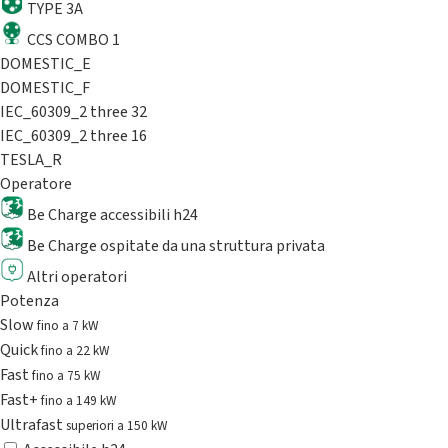
TYPE 3A
CCS COMBO 1
DOMESTIC_E
DOMESTIC_F
IEC_60309_2 three 32
IEC_60309_2 three 16
TESLA_R
Operatore
Be Charge accessibili h24
Be Charge ospitate da una struttura privata
Altri operatori
Potenza
Slow
fino a 7 kW
Quick
fino a 22 kW
Fast
fino a 75 kW
Fast+
fino a 149 kW
Ultrafast
superiori a 150 kW