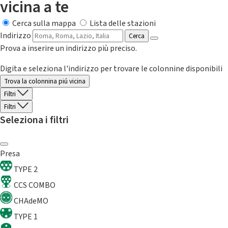
vicina a te
Cerca sulla mappa
Lista delle stazioni
Indirizzo
Cerca
Prova a inserire un indirizzo più preciso.
Digita e seleziona l'indirizzo per trovare le colonnine disponibili
Trova la colonnina piú vicina
Filtri
Filtri
Seleziona i filtri
Presa
TYPE 2
CCS COMBO
CHAdeMO
TYPE 1