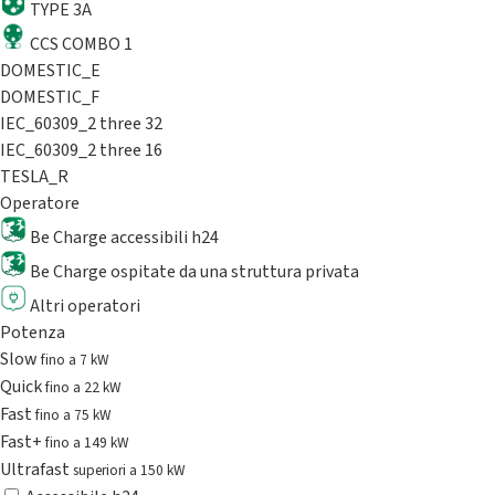
TYPE 3A
CCS COMBO 1
DOMESTIC_E
DOMESTIC_F
IEC_60309_2 three 32
IEC_60309_2 three 16
TESLA_R
Operatore
Be Charge accessibili h24
Be Charge ospitate da una struttura privata
Altri operatori
Potenza
Slow
fino a 7 kW
Quick
fino a 22 kW
Fast
fino a 75 kW
Fast+
fino a 149 kW
Ultrafast
superiori a 150 kW