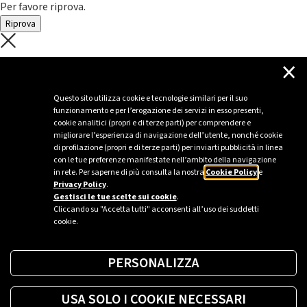
Per favore riprova.
Riprova
C'è un problema con il recupero dei
×
dati.
Questo sito utilizza cookie e tecnologie similari per il suo
funzionamento e per l’erogazione dei servizi in esso presenti,
Per favore riprova piú tardi
cookie analitici (propri e di terze parti) per comprendere e
migliorare l’esperienza di navigazione dell’utente, nonché cookie
Chiudi
di profilazione (propri e di terze parti) per inviarti pubblicità in linea
con le tue preferenze manifestate nell’ambito della navigazione
in rete. Per saperne di più consulta la nostra
Cookie Policy
e
Privacy Policy
.
Sei un’azienda o una PA?
Gestisci le tue scelte sui cookie
.
Cliccando su "Accetta tutti" acconsenti all’uso dei suddetti
cookie.
Trova la soluzione più giusta per te.
PERSONALIZZA
Richiedi una colonnina
USA SOLO I COOKIE NECESSARI