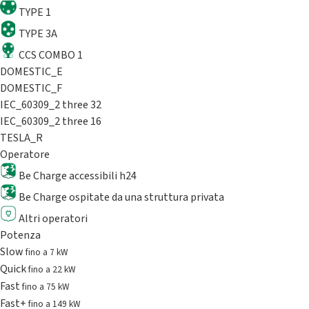
TYPE 1
TYPE 3A
CCS COMBO 1
DOMESTIC_E
DOMESTIC_F
IEC_60309_2 three 32
IEC_60309_2 three 16
TESLA_R
Operatore
Be Charge accessibili h24
Be Charge ospitate da una struttura privata
Altri operatori
Potenza
Slow
fino a 7 kW
Quick
fino a 22 kW
Fast
fino a 75 kW
Fast+
fino a 149 kW