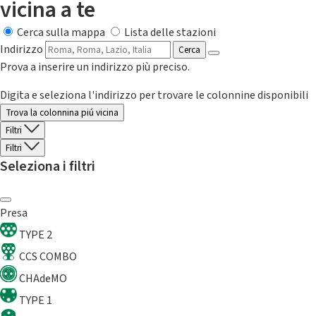
vicina a te
Cerca sulla mappa
Lista delle stazioni
Indirizzo
Cerca
Prova a inserire un indirizzo più preciso.
Digita e seleziona l'indirizzo per trovare le colonnine disponibili
Trova la colonnina piú vicina
Filtri
Filtri
Seleziona i filtri
Presa
TYPE 2
CCS COMBO
CHAdeMO
TYPE 1