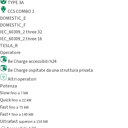
TYPE 3A
CCS COMBO 1
DOMESTIC_E
DOMESTIC_F
IEC_60309_2 three 32
IEC_60309_2 three 16
TESLA_R
Operatore
Be Charge accessibili h24
Be Charge ospitate da una struttura privata
Altri operatori
Potenza
Slow
fino a 7 kW
Quick
fino a 22 kW
Fast
fino a 75 kW
Fast+
fino a 149 kW
Ultrafast
superiori a 150 kW