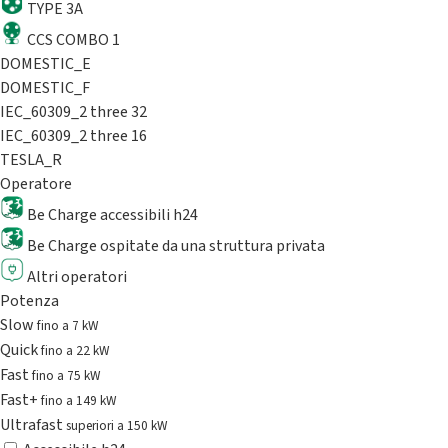
TYPE 3A
CCS COMBO 1
DOMESTIC_E
DOMESTIC_F
IEC_60309_2 three 32
IEC_60309_2 three 16
TESLA_R
Operatore
Be Charge accessibili h24
Be Charge ospitate da una struttura privata
Altri operatori
Potenza
Slow
fino a 7 kW
Quick
fino a 22 kW
Fast
fino a 75 kW
Fast+
fino a 149 kW
Ultrafast
superiori a 150 kW