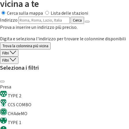
vicina a te
Cerca sulla mappa
Lista delle stazioni
Indirizzo
Cerca
Prova a inserire un indirizzo più preciso.
Digita e seleziona l'indirizzo per trovare le colonnine disponibili
Trova la colonnina piú vicina
Filtri
Filtri
Seleziona i filtri
Presa
TYPE 2
CCS COMBO
CHAdeMO
TYPE 1