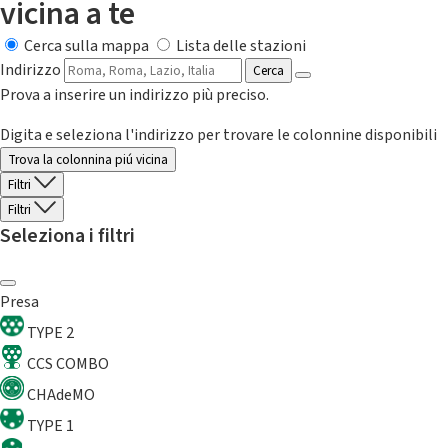
vicina a te
Cerca sulla mappa
Lista delle stazioni
Indirizzo
Cerca
Prova a inserire un indirizzo più preciso.
Digita e seleziona l'indirizzo per trovare le colonnine disponibili
Trova la colonnina piú vicina
Filtri
Filtri
Seleziona i filtri
Presa
TYPE 2
CCS COMBO
CHAdeMO
TYPE 1