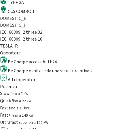
TYPE 3A
CCS COMBO 1
DOMESTIC_E
DOMESTIC_F
IEC_60309_2 three 32
IEC_60309_2 three 16
TESLA_R
Operatore
Be Charge accessibili h24
Be Charge ospitate da una struttura privata
Altri operatori
Potenza
Slow
fino a 7 kW
Quick
fino a 22 kW
Fast
fino a 75 kW
Fast+
fino a 149 kW
Ultrafast
superiori a 150 kW