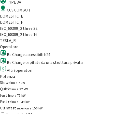
TYPE 3A
CCS COMBO 1
DOMESTIC_E
DOMESTIC_F
IEC_60309_2 three 32
IEC_60309_2 three 16
TESLA_R
Operatore
Be Charge accessibili h24
Be Charge ospitate da una struttura privata
Altri operatori
Potenza
Slow
fino a 7 kW
Quick
fino a 22 kW
Fast
fino a 75 kW
Fast+
fino a 149 kW
Ultrafast
superiori a 150 kW