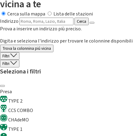
vicina a te
Cerca sulla mappa
Lista delle stazioni
Indirizzo
Cerca
Prova a inserire un indirizzo più preciso.
Digita e seleziona l'indirizzo per trovare le colonnine disponibili
Trova la colonnina piú vicina
Filtri
Filtri
Seleziona i filtri
Presa
TYPE 2
CCS COMBO
CHAdeMO
TYPE 1