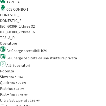
TYPE 3A
CCS COMBO 1
DOMESTIC_E
DOMESTIC_F
IEC_60309_2 three 32
IEC_60309_2 three 16
TESLA_R
Operatore
Be Charge accessibili h24
Be Charge ospitate da una struttura privata
Altri operatori
Potenza
Slow
fino a 7 kW
Quick
fino a 22 kW
Fast
fino a 75 kW
Fast+
fino a 149 kW
Ultrafast
superiori a 150 kW