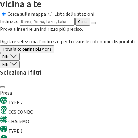
vicina a te
Cerca sulla mappa
Lista delle stazioni
Indirizzo
Cerca
Prova a inserire un indirizzo più preciso.
Digita e seleziona l'indirizzo per trovare le colonnine disponibili
Trova la colonnina piú vicina
Filtri
Filtri
Seleziona i filtri
Presa
TYPE 2
CCS COMBO
CHAdeMO
TYPE 1