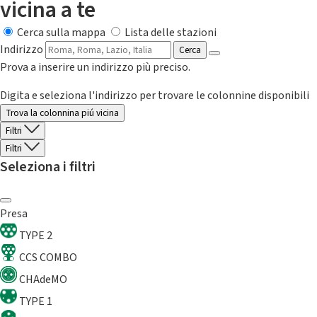
vicina a te
Cerca sulla mappa
Lista delle stazioni
Indirizzo
Cerca
Prova a inserire un indirizzo più preciso.
Digita e seleziona l'indirizzo per trovare le colonnine disponibili
Trova la colonnina piú vicina
Filtri
Filtri
Seleziona i filtri
Presa
TYPE 2
CCS COMBO
CHAdeMO
TYPE 1