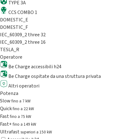
TYPE 3A
CCS COMBO 1
DOMESTIC_E
DOMESTIC_F
IEC_60309_2 three 32
IEC_60309_2 three 16
TESLA_R
Operatore
Be Charge accessibili h24
Be Charge ospitate da una struttura privata
Altri operatori
Potenza
Slow
fino a 7 kW
Quick
fino a 22 kW
Fast
fino a 75 kW
Fast+
fino a 149 kW
Ultrafast
superiori a 150 kW