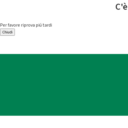
C'è
Per favore riprova piú tardi
Chiudi