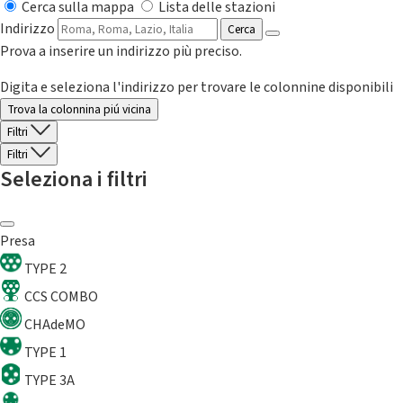
Cerca sulla mappa
Lista delle stazioni
Indirizzo
Cerca
Prova a inserire un indirizzo più preciso.
Digita e seleziona l'indirizzo per trovare le colonnine disponibili
Trova la colonnina piú vicina
Filtri
Filtri
Seleziona i filtri
Presa
TYPE 2
CCS COMBO
CHAdeMO
TYPE 1
TYPE 3A