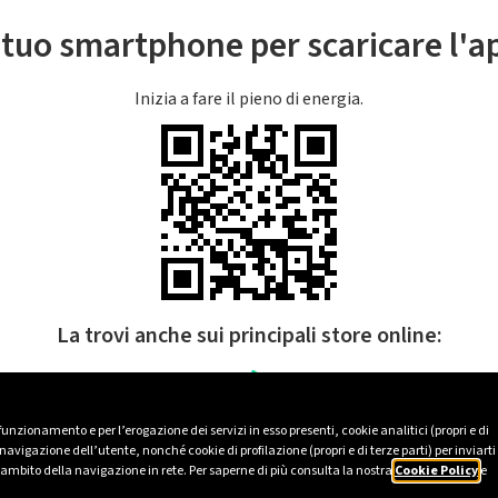
l tuo smartphone per scaricare l'
Inizia a fare il pieno di energia.
La trovi anche sui principali store online:
 funzionamento e per l’erogazione dei servizi in esso presenti, cookie analitici (propri e di
avigazione dell’utente, nonché cookie di profilazione (propri e di terze parti) per inviarti
’ambito della navigazione in rete. Per saperne di più consulta la nostra
Cookie Policy
e