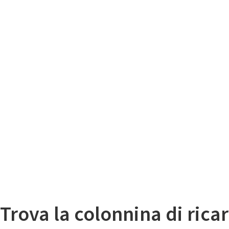
Il
Mappa colonnine di ricarica auto elettriche
Trova la colonnina di ricar