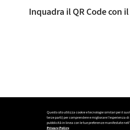
Inquadra il QR Code con i
Questo sito utilizza cookie e tecnologie similari per il suo
terze parti) per comprendere e migliorare l’esperienza di n
pubblicità in linea con le tue preferenze manifestate nell
Privacy Policy
.