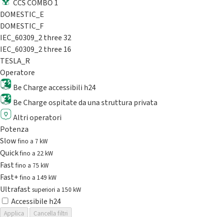
CCS COMBO 1
DOMESTIC_E
DOMESTIC_F
IEC_60309_2 three 32
IEC_60309_2 three 16
TESLA_R
Operatore
Be Charge accessibili h24
Be Charge ospitate da una struttura privata
Altri operatori
Potenza
Slow
fino a 7 kW
Quick
fino a 22 kW
Fast
fino a 75 kW
Fast+
fino a 149 kW
Ultrafast
superiori a 150 kW
Accessibile h24
Applica
Cancella filtri