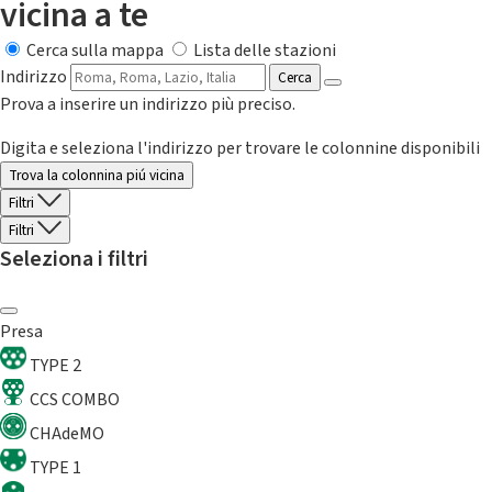
vicina a te
Cerca sulla mappa
Lista delle stazioni
Indirizzo
Cerca
Prova a inserire un indirizzo più preciso.
Digita e seleziona l'indirizzo per trovare le colonnine disponibili
Trova la colonnina piú vicina
Filtri
Filtri
Seleziona i filtri
Presa
TYPE 2
CCS COMBO
CHAdeMO
TYPE 1