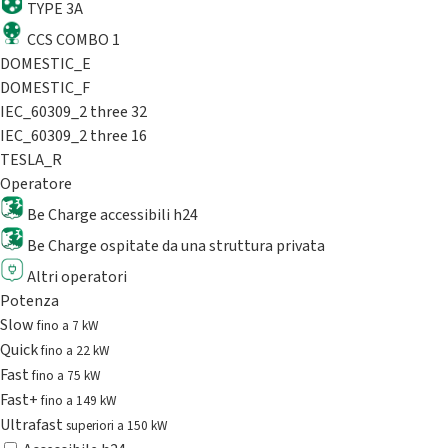
TYPE 3A
CCS COMBO 1
DOMESTIC_E
DOMESTIC_F
IEC_60309_2 three 32
IEC_60309_2 three 16
TESLA_R
Operatore
Be Charge accessibili h24
Be Charge ospitate da una struttura privata
Altri operatori
Potenza
Slow
fino a 7 kW
Quick
fino a 22 kW
Fast
fino a 75 kW
Fast+
fino a 149 kW
Ultrafast
superiori a 150 kW