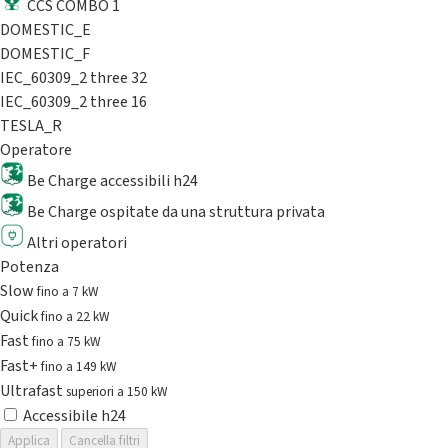
CCS COMBO 1
DOMESTIC_E
DOMESTIC_F
IEC_60309_2 three 32
IEC_60309_2 three 16
TESLA_R
Operatore
Be Charge accessibili h24
Be Charge ospitate da una struttura privata
Altri operatori
Potenza
Slow
fino a 7 kW
Quick
fino a 22 kW
Fast
fino a 75 kW
Fast+
fino a 149 kW
Ultrafast
superiori a 150 kW
Accessibile h24
Applica
Cancella filtri