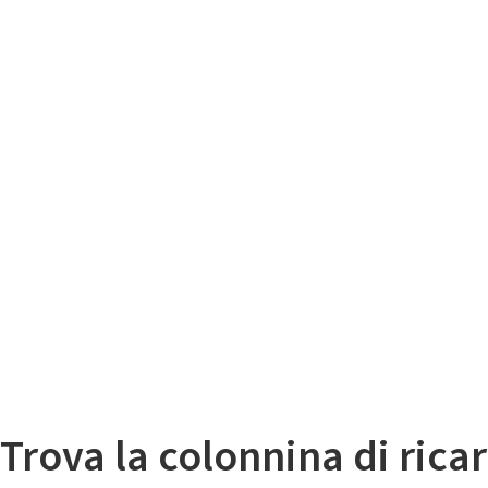
Il
Mappa colonnine di ricarica auto elettriche
Trova la colonnina di ricar