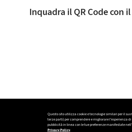
Inquadra il QR Code con i
Questo sito utilizza cookie e tecnologie similari per il suo
terze parti) per comprendere e migliorare l’esperienza di n
pubblicità in linea con le tue preferenze manifestate nell
Privacy Policy
.