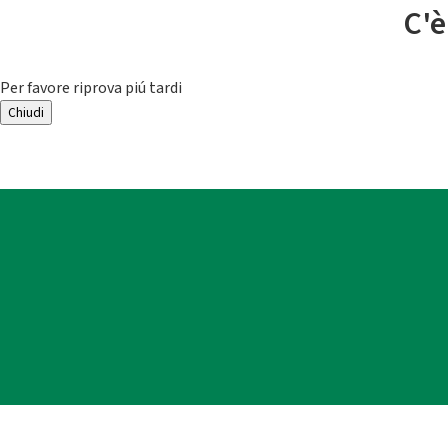
C'è
Per favore riprova piú tardi
Chiudi