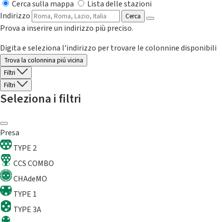
Cerca sulla mappa
Lista delle stazioni
Indirizzo
Cerca
Prova a inserire un indirizzo più preciso.
Digita e seleziona l'indirizzo per trovare le colonnine disponibili
Trova la colonnina piú vicina
Filtri
Filtri
Seleziona i filtri
Presa
TYPE 2
CCS COMBO
CHAdeMO
TYPE 1
TYPE 3A