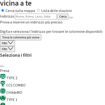
vicina a te
Cerca sulla mappa
Lista delle stazioni
Indirizzo
Cerca
Prova a inserire un indirizzo più preciso.
Digita e seleziona l'indirizzo per trovare le colonnine disponibili
Trova la colonnina piú vicina
Filtri
Filtri
Seleziona i filtri
Presa
TYPE 2
CCS COMBO
CHAdeMO
TYPE 1