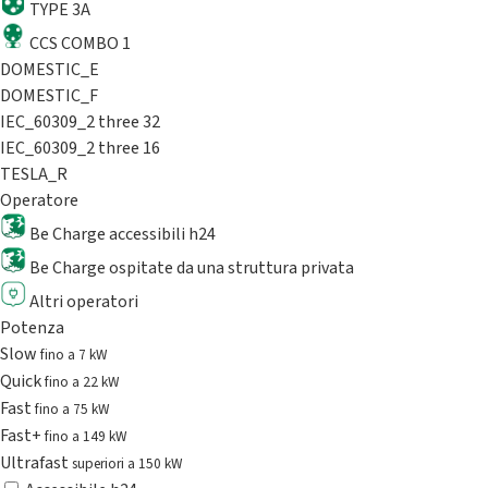
TYPE 3A
CCS COMBO 1
DOMESTIC_E
DOMESTIC_F
IEC_60309_2 three 32
IEC_60309_2 three 16
TESLA_R
Operatore
Be Charge accessibili h24
Be Charge ospitate da una struttura privata
Altri operatori
Potenza
Slow
fino a 7 kW
Quick
fino a 22 kW
Fast
fino a 75 kW
Fast+
fino a 149 kW
Ultrafast
superiori a 150 kW