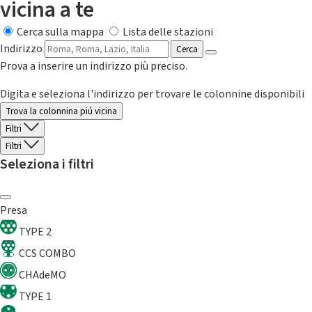
vicina a te
Cerca sulla mappa
Lista delle stazioni
Indirizzo
Cerca
Prova a inserire un indirizzo più preciso.
Digita e seleziona l'indirizzo per trovare le colonnine disponibili
Trova la colonnina piú vicina
Filtri
Filtri
Seleziona i filtri
Presa
TYPE 2
CCS COMBO
CHAdeMO
TYPE 1