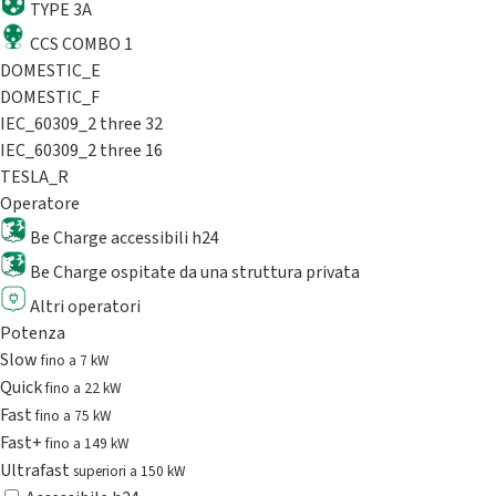
TYPE 3A
CCS COMBO 1
DOMESTIC_E
DOMESTIC_F
IEC_60309_2 three 32
IEC_60309_2 three 16
TESLA_R
Operatore
Be Charge accessibili h24
Be Charge ospitate da una struttura privata
Altri operatori
Potenza
Slow
fino a 7 kW
Quick
fino a 22 kW
Fast
fino a 75 kW
Fast+
fino a 149 kW
Ultrafast
superiori a 150 kW