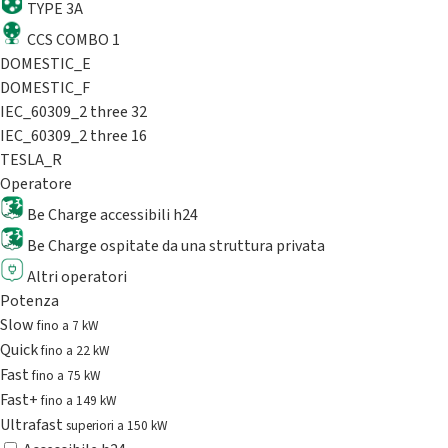
TYPE 3A
CCS COMBO 1
DOMESTIC_E
DOMESTIC_F
IEC_60309_2 three 32
IEC_60309_2 three 16
TESLA_R
Operatore
Be Charge accessibili h24
Be Charge ospitate da una struttura privata
Altri operatori
Potenza
Slow
fino a 7 kW
Quick
fino a 22 kW
Fast
fino a 75 kW
Fast+
fino a 149 kW
Ultrafast
superiori a 150 kW