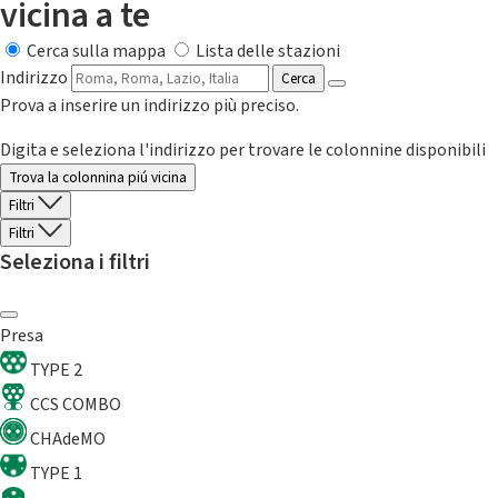
vicina a te
Cerca sulla mappa
Lista delle stazioni
Indirizzo
Cerca
Prova a inserire un indirizzo più preciso.
Digita e seleziona l'indirizzo per trovare le colonnine disponibili
Trova la colonnina piú vicina
Filtri
Filtri
Seleziona i filtri
Presa
TYPE 2
CCS COMBO
CHAdeMO
TYPE 1